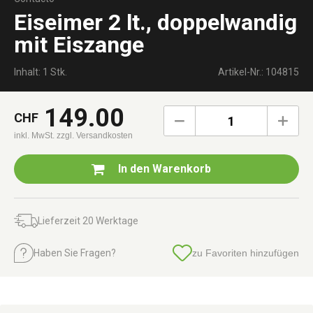
Eiseimer 2 lt., doppelwandig
mit Eiszange
Inhalt: 1 Stk.
Artikel-Nr.: 104815
149.00
CHF
1
inkl. MwSt.
zzgl. Versandkosten
In den
Warenkorb
Lieferzeit 20 Werktage
Haben Sie Fragen?
zu Favoriten hinzufügen