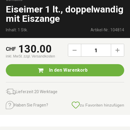
Eiseimer 1 lt., doppelwandig
mit Eiszange
Inhalt: 1 Stk.
Artikel-Nr.: 104814
130.00
CHF
1
inkl. MwSt.
zzgl. Versandkosten
In den
Warenkorb
Lieferzeit 20 Werktage
Haben Sie Fragen?
zu Favoriten hinzufügen