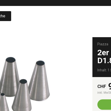
che
Piazza
2er
D1.
Inhalt: 1 
CHF
inkl. MwS