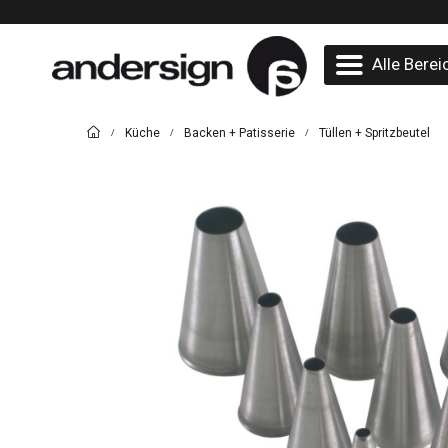
Alle Berei
Küche
Backen + Patisserie
Tüllen + Spritzbeutel
/
/
/