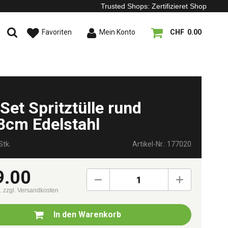
Trusted Shops: Zertifizieret Shop
Favoriten
Mein Konto
CHF 0.00
 Set Spritztülle rund
8cm Edelstahl
Stk.
Artikel-Nr.: 177020
9.00
1
t.
zzgl. Versandkosten
In den
Warenkorb