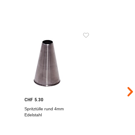
CHF 5.30
CHF 5.30
Spritztülle rund 4mm
Spritztül
Edelstahl
Edelstahl