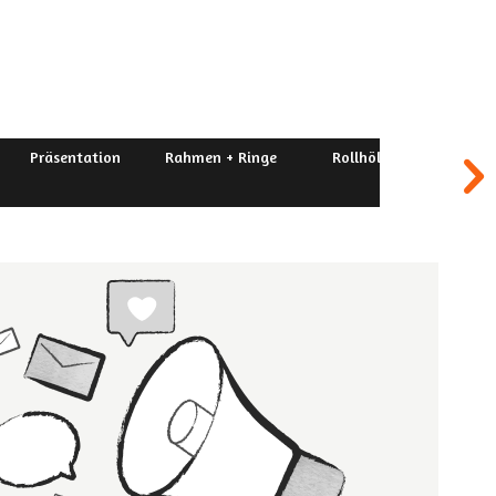
Präsentation
Rahmen + Ringe
Rollhölzer
Sc