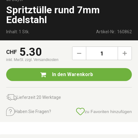
Spritztülle rund 7mm
Edelstahl
Inhalt: 1 Stk.
Artikel-Nr.: 160862
5.30
CHF
1
inkl. MwSt.
zzgl. Versandkosten
In den
Warenkorb
Lieferzeit 20 Werktage
Haben Sie Fragen?
zu Favoriten hinzufügen