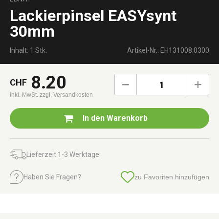
Lackierpinsel EASYsynt
30mm
Inhalt: 1 Stk.
Artikel-Nr.: EH131008.0300
8.20
CHF
1
inkl. MwSt.
zzgl. Versandkosten
In den
Warenkorb
Lieferzeit 1-3 Werktage
Haben Sie Fragen?
zu Favoriten hinzufügen