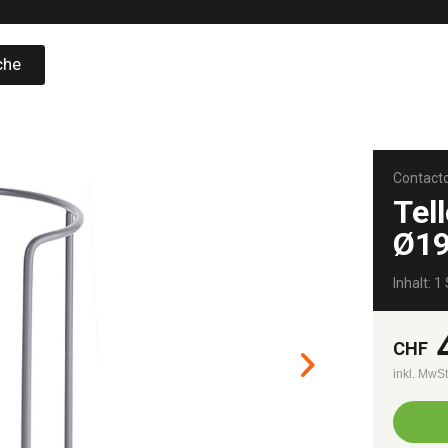
che
Contact
Tel
Ø19
Inhalt: 1 
CHF
inkl. MwS