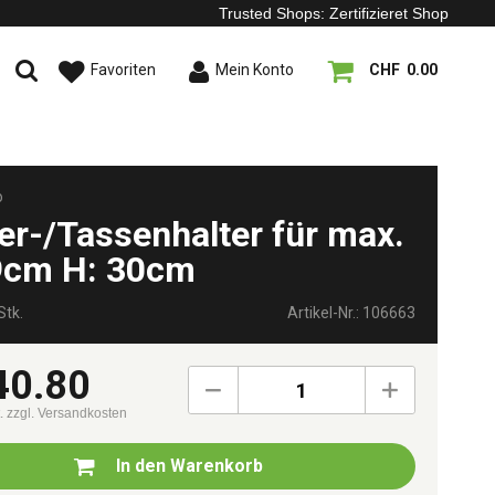
Trusted Shops: Zertifizieret Shop
Favoriten
Mein Konto
CHF 0.00
o
ler-/Tassenhalter für max.
cm H: 30cm
Stk.
Artikel-Nr.: 106663
40.80
1
t.
zzgl. Versandkosten
In den
Warenkorb