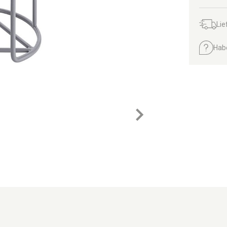
Lie
Hab