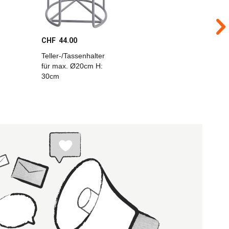
CHF 44.00
CHF 42.
Teller-/Tassenhalter
Teller-/Ta
für max. Ø20cm H:
für max.
30cm
30cm