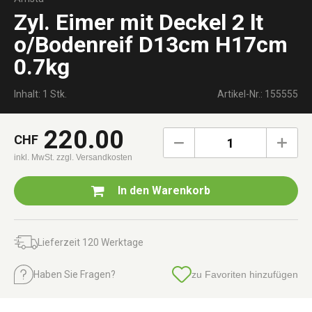
Zyl. Eimer mit Deckel 2 lt
o/Bodenreif D13cm H17cm
0.7kg
Inhalt: 1 Stk.
Artikel-Nr.: 155555
220.00
CHF
1
inkl. MwSt.
zzgl. Versandkosten
In den
Warenkorb
Lieferzeit 120 Werktage
Haben Sie Fragen?
zu Favoriten hinzufügen