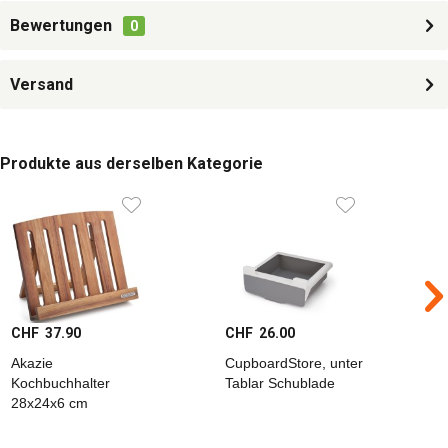
Bewertungen
0
Versand
Produkte aus derselben Kategorie
CHF 37.90
CHF 26.00
C
Akazie
CupboardStore, unter
B
Kochbuchhalter
Tablar Schublade
O
28x24x6 cm