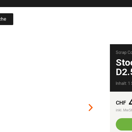
che
Scrap C
Sto
D2
Inhalt: 1 
CHF
inkl. MwS