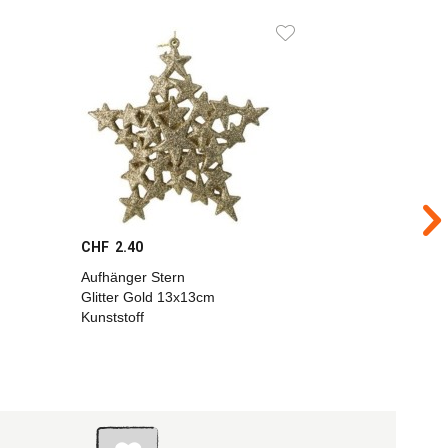
CHF 2.40
CHF 8.00
Aufhänger Stern
Weihnach
Glitter Gold 13x13cm
Strass Gl
Kunststoff
D8cm Gl