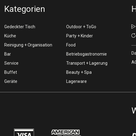
Kategorien
H
Gedeckter Tisch
Outdoor + ToGo
Küche
Party + Kinder
Reinigung + Organisation
Food
Da
Bar
Betriebsgastronomie
AG
Service
Transport + Lagerung
Buffet
Beauty + Spa
Geräte
Lagerware
W