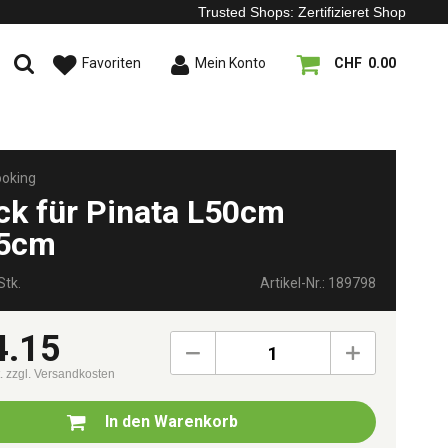
Trusted Shops: Zertifizieret Shop
Favoriten
Mein Konto
CHF 0.00
ooking
ck für Pinata L50cm
.5cm
Stk.
Artikel-Nr.: 189798
4.15
1
t.
zzgl. Versandkosten
In den
Warenkorb