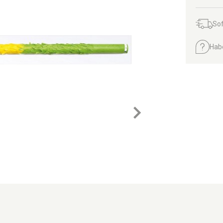
Sof
Hab