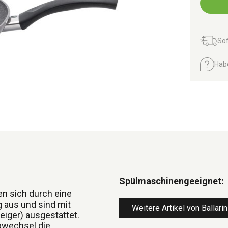
Sof
Hab
Spülmaschinengeeignet:
en sich durch eine
 aus und sind mit
Weitere Artikel von Ballarin
iger) ausgestattet.
bwechsel die