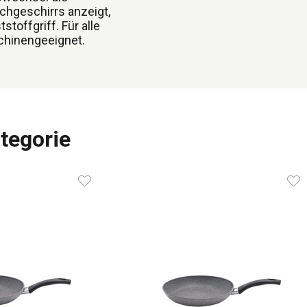
hgeschirrs anzeigt,
toffgriff. Für alle
chinengeeignet.
tegorie