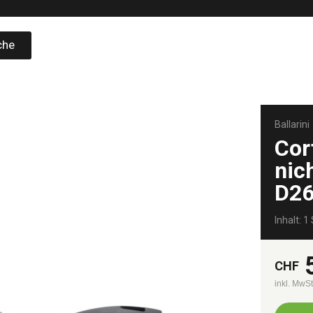
che
Ballarini
Cor
nic
D2
Inhalt: 1 
CHF
inkl. MwS