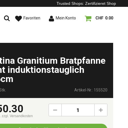
Trusted Shops: Zertifizieret Shop
Favoriten
Mein Konto
CHF 0.00
tina Granitium Bratpfanne
ht induktionstauglich
6cm
Stk.
Artikel-Nr.: 155520
50.30
1
t.
zzgl. Versandkosten