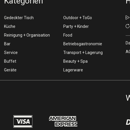
Kategorien
H
Gedeckter Tisch
Outdoor + ToGo
Küche
Party + Kinder
Reinigung + Organisation
Food
Da
Bar
Betriebsgastronomie
AG
Service
Transport + Lagerung
Buffet
Beauty + Spa
Geräte
Lagerware
W