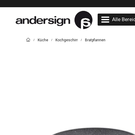
Alle Berei
Küche
Kochgeschirr
Bratpfannen
/
/
/