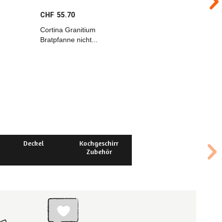
CHF 55.70
CHF 53.
Cortina Granitium
MINERAL
Bratpfanne nicht...
ELEMENT
Eisenpfa
D:24cm...
Deckel
Kochgeschirr
Zubehör