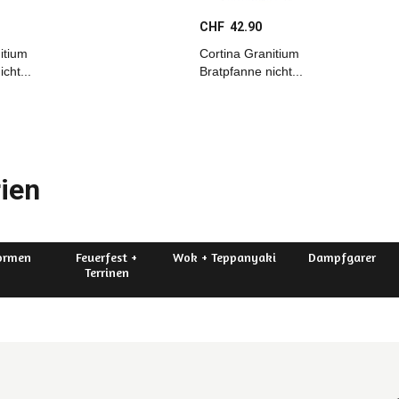
CHF 42.90
itium
Cortina Granitium
cht...
Bratpfanne nicht...
ien
ormen
Feuerfest +
Wok + Teppanyaki
Dampfgarer
Terrinen