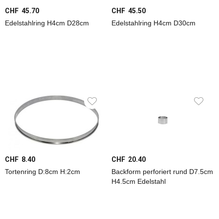
CHF 45.70
CHF 45.50
Werkzeuge
Edelstahlring H4cm D28cm
Edelstahlring H4cm D30cm
Eisenwaren
+
Beschläge
Gartenmöbel
Wohnen
Betriebsunterhalt
CHF 8.40
CHF 20.40
Chemisch-
Tortenring D:8cm H:2cm
Backform perforiert rund D7.5cm
Technisch
H4.5cm Edelstahl
Elektro
+