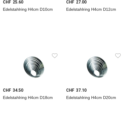
CHF 25.60
CHF 27.00
+
Teezubereitung
Edelstahlring H4cm D10cm
Edelstahlring H4cm D12cm
Reinigung
+
Organisation
Bar
Service
Buffet
CHF 34.50
CHF 37.10
Geräte
Edelstahlring H4cm D18cm
Edelstahlring H4cm D20cm
Outdoor
+
ToGo