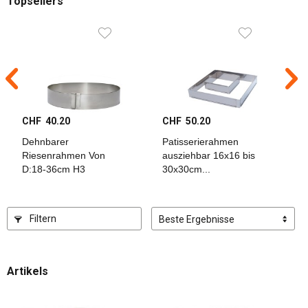
Topsellers
Kategorien
Garten
+
Landwirtschaft
Küche
+
CHF 40.20
CHF 50.20
C
Tisch
Dehnbarer
Patisserierahmen
P
Riesenrahmen Von
ausziehbar 16x16 bis
a
D:18-36cm H3
30x30cm...
3
Gedeckter
Tisch
Filtern
Küche
Kochgeschirr
Artikels
Kochutensilien