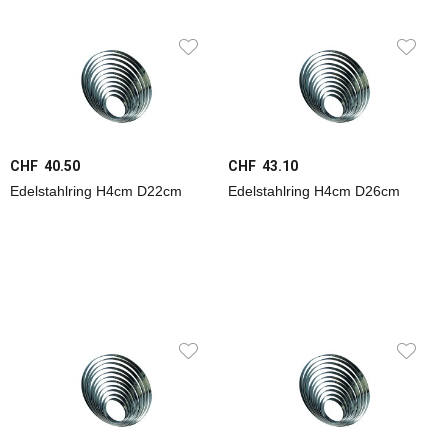
Party
+
Kinder
Food
Betriebsgastronomie
CHF 40.50
CHF 43.10
Edelstahlring H4cm D22cm
Edelstahlring H4cm D26cm
Transport
+
Lagerung
Beauty
+
Spa
PSA
+
Bekleidung