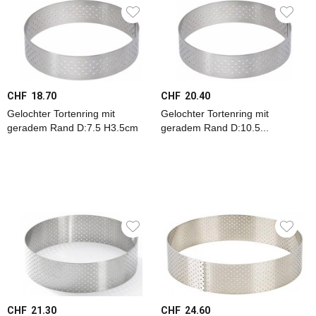
Blöcke
+
Leisten
Aufbewahren
CHF 18.70
CHF 20.40
+
Frischhalten
Gelochter Tortenring mit
Gelochter Tortenring mit
geradem Rand D:7.5 H3.5cm
geradem Rand D:10.5...
Backen
+
Patisserie
Backutensilien
Dekor
+
Garnitur
Formen
+
CHF 21.30
CHF 24.60