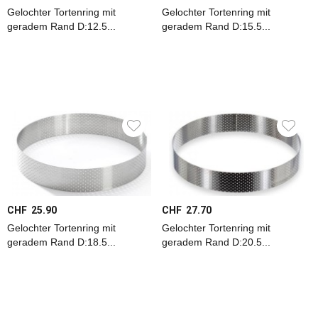
Bleche
Gelochter Tortenring mit
Gelochter Tortenring mit
geradem Rand D:12.5...
geradem Rand D:15.5...
Ausstecher
Backmatten
+
Backpapier
Gitter
+
Rechen
Präsentation
Rahmen
+
CHF 25.90
CHF 27.70
Ringe
Gelochter Tortenring mit
Gelochter Tortenring mit
Rollhölzer
geradem Rand D:18.5...
geradem Rand D:20.5...
Schokolade
Tüllen
+