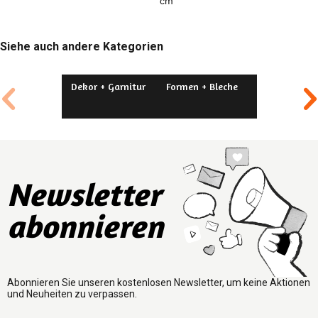
cm
1
Siehe auch andere Kategorien
Dekor + Garnitur
Formen + Bleche
Aussteche
Newsletter
abonnieren
Abonnieren Sie unseren kostenlosen Newsletter, um keine Aktionen
und Neuheiten zu verpassen.