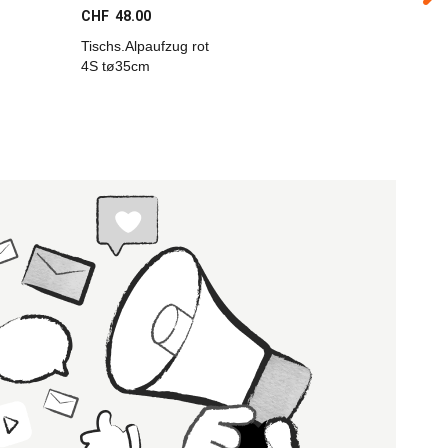
CHF 48.00
CHF 2.00
Tischs.Alpaufzug rot
Tischset 
4S tø35cm
schw. 43