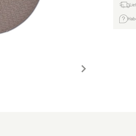
Lie
Hab