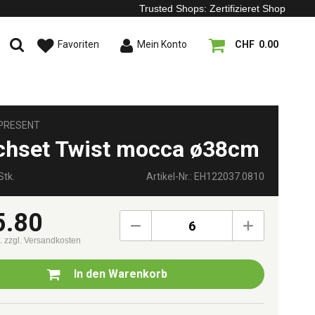
Trusted Shops: Zertifizieret Shop
Favoriten
Mein Konto
CHF 0.00
 PRESENT
chset Twist mocca ø38cm
Stk.
Artikel-Nr.: EH122037.0810
5.80
6
t.
zzgl. Versandkosten
In den
Warenkorb