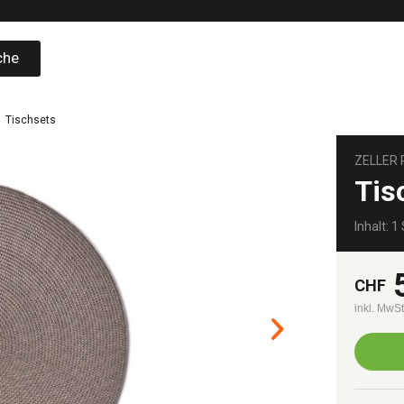
che
Tischsets
ZELLER
Tis
Inhalt: 1 
CHF
inkl. MwS