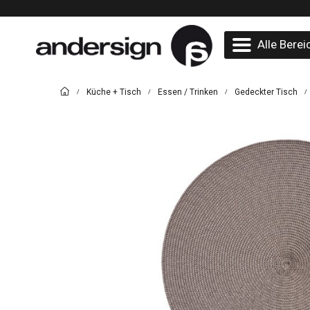
Alle Berei
Küche + Tisch
Essen / Trinken
Gedeckter Tisch
/
/
/
/