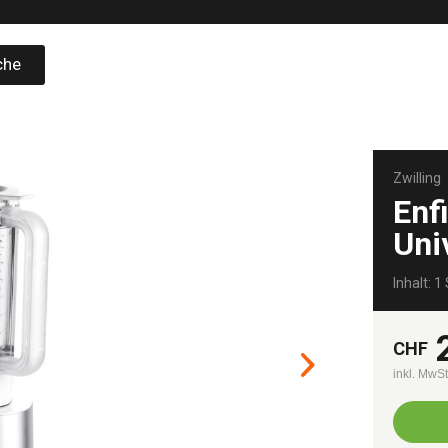
che
Zwilling
Enf
Univ
Inhalt: 1 
CHF
inkl. MwS