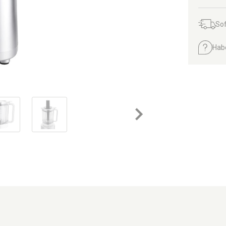
Sof
Hab