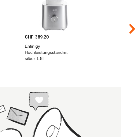
CHF 389.20
CHF 224
Enfinigy
Enfinigy 
Hochleistungsstandmixer
Universal
silber 1.8l
1.4l