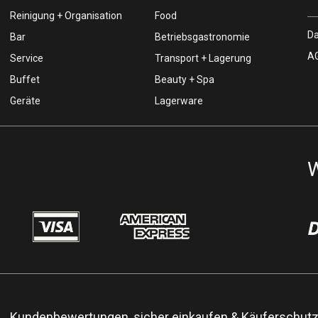
Reinigung + Organisation
Food
Da
Bar
Betriebsgastronomie
AG
Service
Transport + Lagerung
Buffet
Beauty + Spa
Geräte
Lagerware
W
Kundenbewertungen, sicher einkaufen & Käuferschut