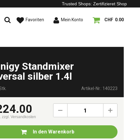
Trusted Shops: Zertifizieret Shop
Favoriten
Mein Konto
CHF 0.00
inigy Standmixer
ersal silber 1.4l
Stk.
Artikel-Nr.: 140223
224.00
1
t.
zzgl. Versandkosten
In den
Warenkorb