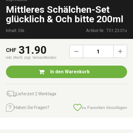
Mittleres Schälchen-Set
glücklich & Och bitte 200ml
Inhalt: Stk.
Artikel-Nr.: T01.23.01x
31.90
CHF
1
inkl. MwSt.
zzgl. Versandkosten
In den
Warenkorb
Lieferzeit 2 Werktage
Haben Sie Fragen?
zu Favoriten hinzufügen