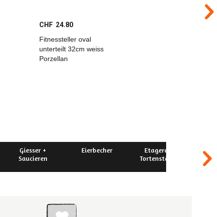
CHF 24.80
CHF 31.
Fitnessteller oval
Shabby C
unterteilt 32cm weiss
Teller ti
Porzellan
Giesser +
Eierbecher
Etageren +
Gesc
Saucieren
Tortenständer