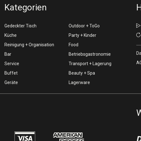
Kategorien
H
Gedeckter Tisch
Outdoor + ToGo
Küche
Party + Kinder
Reinigung + Organisation
Food
Da
Bar
Betriebsgastronomie
AG
Service
Transport + Lagerung
Buffet
Beauty + Spa
Geräte
Lagerware
W