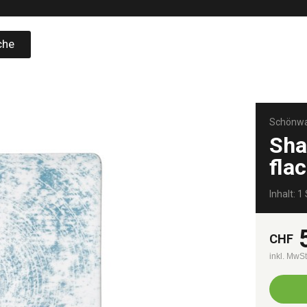
che
Schönwa
Sha
fla
Inhalt: 1 
CHF
inkl. MwS