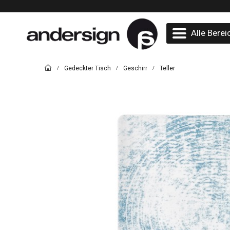
Alle Berei
Gedeckter Tisch
Geschirr
Teller
/
/
/