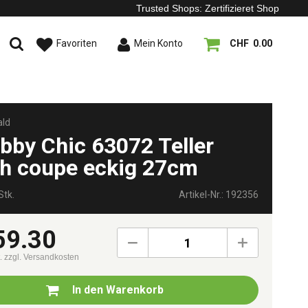
Trusted Shops: Zertifizieret Shop
Favoriten
Mein Konto
CHF 0.00
ld
bby Chic 63072 Teller
ch coupe eckig 27cm
Stk.
Artikel-Nr.: 192356
59.30
1
t.
zzgl. Versandkosten
In den
Warenkorb