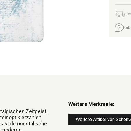
Lie
Hab
Weitere Merkmale:
algischen Zeitgeist.
Steinoptik erzählen
Weitere Artikel von Schön
tvolle orientalische
n moderne