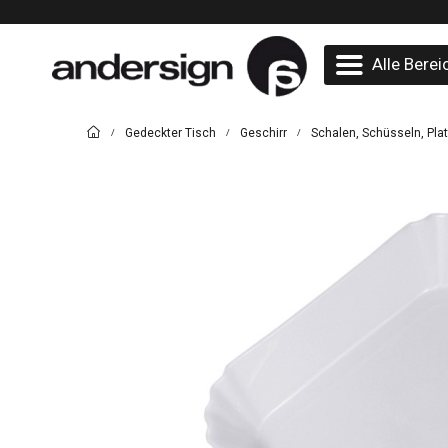
Alle Berei
Gedeckter Tisch
Geschirr
Schalen, Schüsseln, Pla
/
/
/