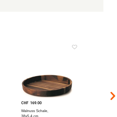
CHF 169.00
CHF 129
Walnuss Schale,
Walnuss 
38x5.4 cm
31x12 cm