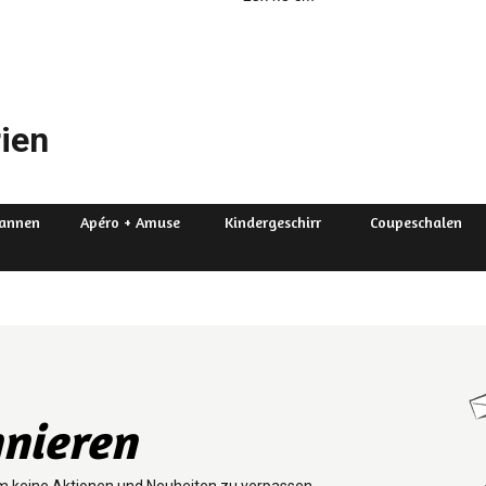
ien
Kannen
Apéro + Amuse
Kindergeschirr
Coupeschalen
nieren
m keine Aktionen und Neuheiten zu verpassen.