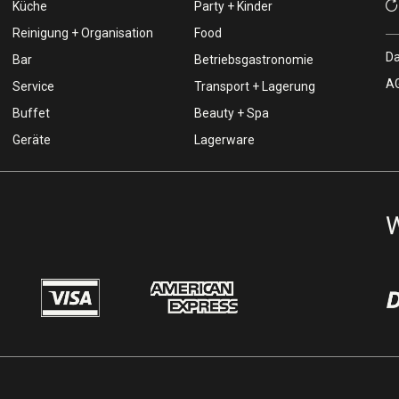
Küche
Party + Kinder
Reinigung + Organisation
Food
Da
Bar
Betriebsgastronomie
AG
Service
Transport + Lagerung
Buffet
Beauty + Spa
Geräte
Lagerware
W