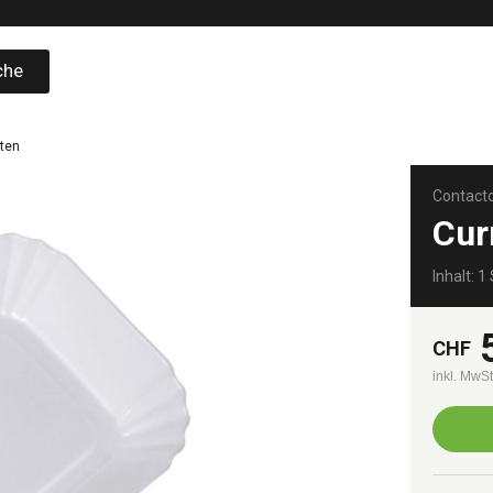
che
tten
Contact
Cur
Inhalt: 1 
CHF
inkl. MwS