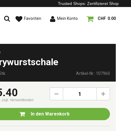
Trusted Shops: Zertifizieret Shop
Favoriten
Mein Konto
CHF 0.00
o
rywurstschale
Stk.
Artikel-Nr.: 107960
5.40
1
t.
zzgl. Versandkosten
In den
Warenkorb