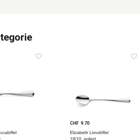
tegorie
CHF 9.70
ccalöffel
Elizabeth Limolöffel
t
18/10, poliert