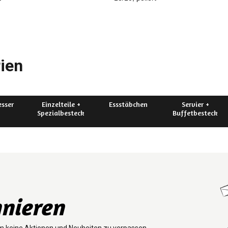
ien
sser
Einzelteile +
Essstäbchen
Servier +
Spezialbesteck
Buffetbesteck
nieren
m keine Aktionen und Neuheiten zu verpassen.