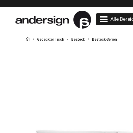
Alle Berei
Gedeckter Tisch
Besteck
Besteck-Serien
/
/
/