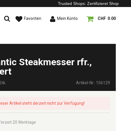
Trusted Shops: Zertifizieret Shop
Favoriten
Mein Konto
CHF 0.00
antic Steakmesser rfr.,
ert
Stk.
Artikel-Nr.: 156129
ieser Artikel steht derzeit nicht zur Verfügung!
ferzeit 20 Werktage