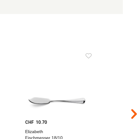
CHF 10.70
CHF 6.30
Elizabeth
Lido Desse
Fischmesser 18/10,
18/10, pol