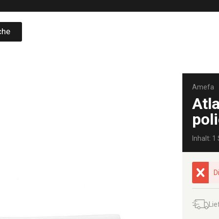
che
Amefa
Atl
poli
Inhalt: 1 
D
Lie