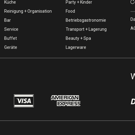
Küche
Party + Kinder
Reinigung + Organisation
Food
Da
Bar
Betriebsgastronomie
AG
Service
Transport + Lagerung
Buffet
Beauty + Spa
Geräte
Lagerware
W