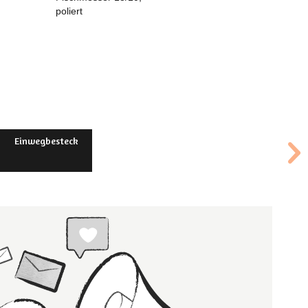
poliert
Einwegbesteck