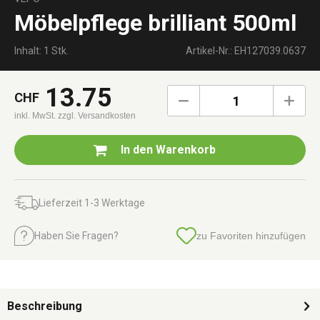
Möbelpflege brilliant 500ml
Inhalt: 1 Stk.
Artikel-Nr.: EH127039.0637
13.75
CHF
1
inkl. MwSt.
zzgl. Versandkosten
In den
Warenkorb
Lieferzeit 1-3 Werktage
Haben Sie Fragen?
zu Favoriten hinzufügen
Beschreibung