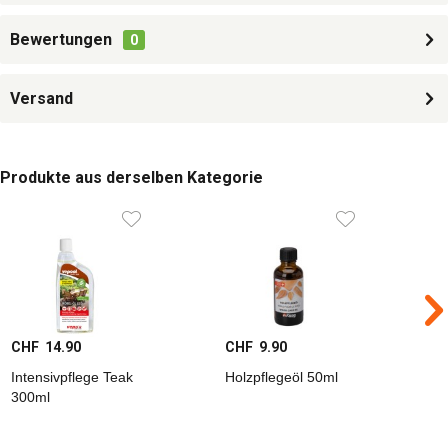
Bewertungen
0
Versand
Produkte aus derselben Kategorie
CHF 14.90
CHF 9.90
C
Intensivpflege Teak
Holzpflegeöl 50ml
I
300ml
3