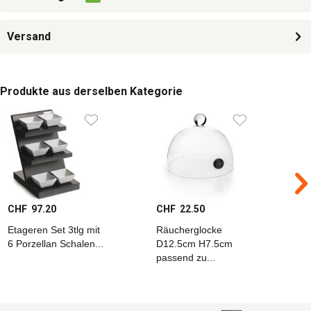
Versand
Produkte aus derselben Kategorie
CHF 97.20
CHF 22.50
C
Etageren Set 3tlg mit
Räucherglocke
R
6 Porzellan Schalen...
D12.5cm H7.5cm
D
passend zu...
p
R