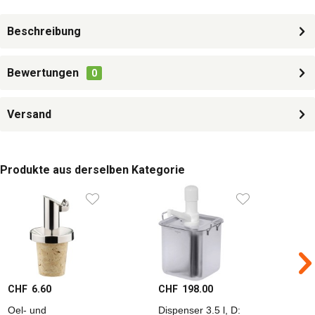
Beschreibung
Bewertungen
0
Versand
Produkte aus derselben Kategorie
CHF 6.60
CHF 198.00
C
Oel- und
Dispenser 3.5 l, D:
D