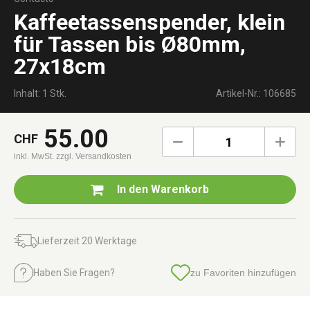
Kaffeetassenspender, klein
für Tassen bis Ø80mm,
27x18cm
Inhalt: 1 Stk.
Artikel-Nr.: 106685
55.00
CHF
1
inkl. MwSt.
zzgl. Versandkosten
In den
Warenkorb
Lieferzeit 20 Werktage
Haben Sie Fragen?
zu Favoriten hinzufügen